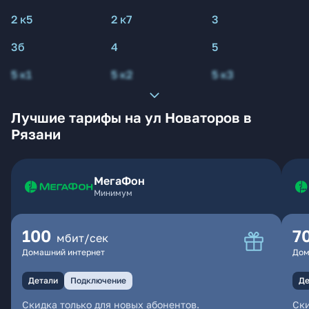
2 к5
2 к7
3
3б
4
5
5 к1
5 к2
5 к3
Лучшие тарифы на ул Новаторов в
Рязани
МегаФон
Минимум
100
7
мбит/сек
Домашний интернет
Дом
Детали
Подключение
Де
Скидка только для новых абонентов.
Ски