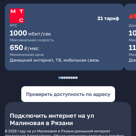
21 тариф
МТС
Дом
1000
1
мбит/сек
Максимальная скорость
Мак
650
1
₽/мес
Минимальная цена
Мин
Домашний интернет, ТВ, мобильная связь
До
Проверить доступность по адресу
Подключить интернет на ул
Малиновая в Рязани
В 2026 году на ул Малиновая в Рязани домашний интернет
предлагают 3 провайдера. Общее количество доступных тарифов -