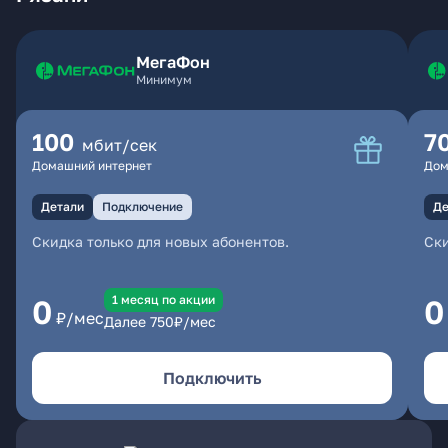
МегаФон
Минимум
100
7
мбит/сек
Домашний интернет
Дом
Детали
Подключение
Де
Скидка только для новых абонентов.
Ски
1 месяц по акции
0
0
₽/мес
Далее
750
₽/мес
Подключить