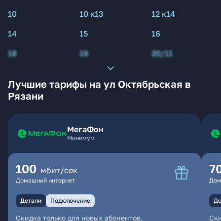
10
10 к13
12 к14
14
15
16
18
19
20/11
Лучшие тарифы на ул Октябрьская в
Рязани
МегаФон
Минимум
100
7
мбит/сек
Домашний интернет
Дом
Детали
Подключение
Де
Скидка только для новых абонентов.
Ски