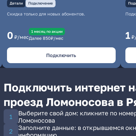
Детали
Подключение
Под
Скидка только для новых абонентов.
Под
1 месяц по акции
0
1
₽/мес
₽
Далее
850
₽/мес
Подключить
Подключить интернет н
проезд Ломоносова в Р
Выберите свой дом: кликните по номер
Ломоносова
Заполните данные: в открывшемся окн
информацию