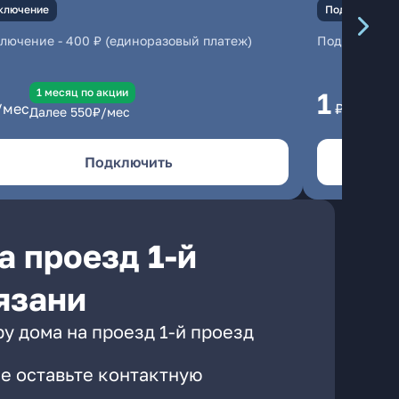
ключение
Подключение
ключение
-
400 ₽ (единоразовый платеж)
Подключени
1 месяц по акции
1 
1
/мес
₽/мес
Далее
550
₽/мес
Да
Подключить
а проезд 1-й
язани
у дома на проезд 1-й проезд
е оставьте контактную