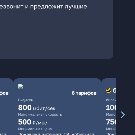
резвонит и предложит лучшие
ифов
6 тарифов
Видикон
билайн
800
1000
мбит/сек
мби
Максимальная скорость
Максимальная 
500
750
₽/мес
₽/мес
Минимальная цена
Минимальная ц
ная
Домашний интернет, ТВ, мобильная
Домашний ин