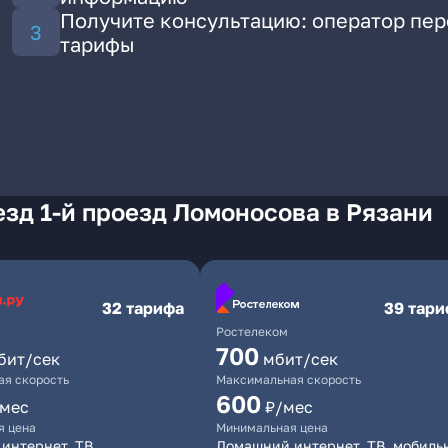
Получите консультацию: оператор пе
тарифы
зд 1-й проезд Ломоносова в Рязани
32 тарифа
39 тар
Ростелеком
700
бит/сек
мбит/сек
я скорость
Максимальная скорость
600
/мес
₽/мес
я цена
Минимальная цена
интернет, ТВ
Домашний интернет, ТВ, мобиль