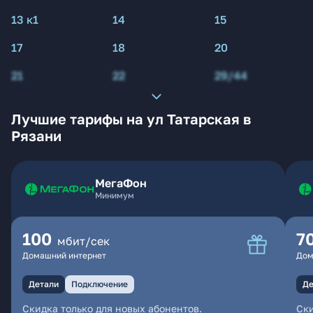
13 к1
14
15
17
18
20
21
22
29/44
Лучшие тарифы на ул Татарская в
Рязани
МегаФон
Минимум
100
7
мбит/сек
Домашний интернет
Дом
Детали
Подключение
Де
Скидка только для новых абонентов.
Ски