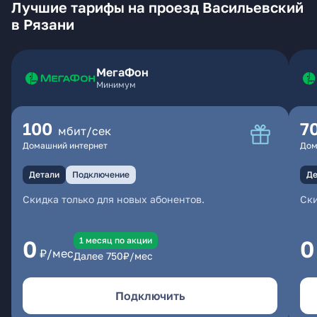
Лучшие тарифы на проезд Васильевский
в Рязани
МегаФон
Минимум
100
7
мбит/сек
Домашний интернет
Дом
Детали
Подключение
Де
Скидка только для новых абонентов.
Ски
1 месяц по акции
0
0
₽/мес
Далее
750
₽/мес
Подключить