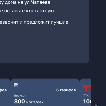
у дома на ул Чапаева
е оставьте контактную
резвонит и предложит лучшие
ифов
6 тарифов
Видикон
ТТК
800
100
мбит/сек
мбит/