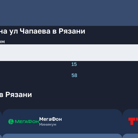
на ул Чапаева в Рязани
ом
15
58
в Рязани
МегаФон
Минимум