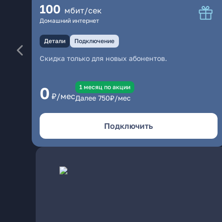
100
мбит/сек
Домашний интернет
Детали
Подключение
Скидка только для новых абонентов.
1 месяц по акции
0
₽/мес
Далее
750
₽/мес
Подключить