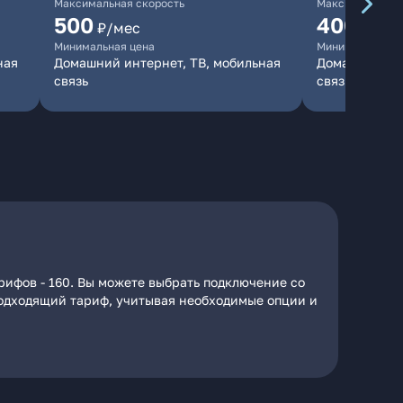
Максимальная скорость
Максимальная 
500
400
₽/мес
₽/ме
Минимальная цена
Минимальная ц
ная
Домашний интернет, ТВ, мобильная
Домашний инт
связь
связь
рифов - 160. Вы можете выбрать подключение со
 подходящий тариф, учитывая необходимые опции и