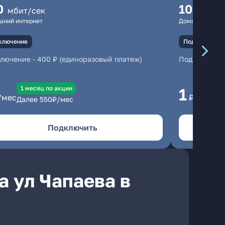
0
100
мбит/сек
мбит
шний интернет
Домашний инте
ключение
Подключение
ключение
-
400 ₽ (единоразовый платеж)
Подключени
1 месяц по акции
1 
1
/мес
₽/мес
Далее
550
₽/мес
Да
Подключить
а ул Чапаева в