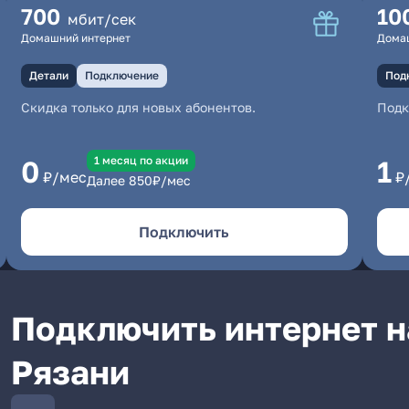
700
10
мбит/сек
Домашний интернет
Дома
Детали
Подключение
Под
Скидка только для новых абонентов.
Под
1 месяц по акции
0
1
₽/мес
₽
Далее
850
₽/мес
Подключить
Подключить интернет н
Рязани