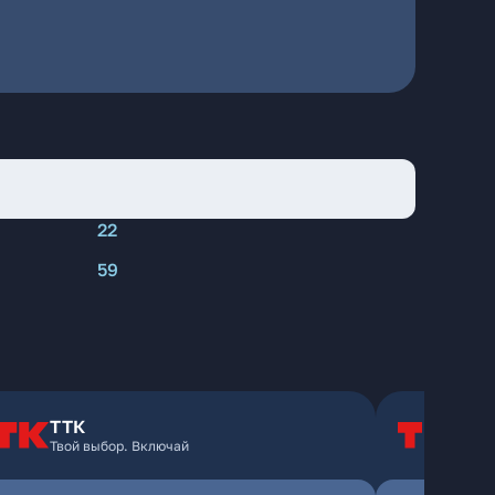
22
59
ТТК
Т
Твой выбор. Включай
Т