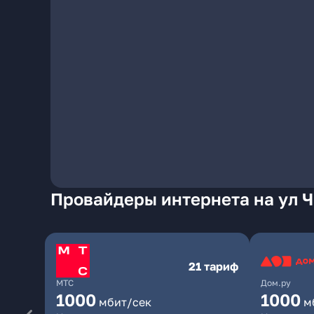
Провайдеры интернета на ул Ч
21 тариф
МТС
Дом.ру
1000
1000
мбит/сек
м