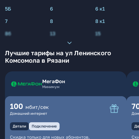
5Б
6
6 к1
7
8
8 к1
8б
13
15
Лучшие тарифы на ул Ленинского
Комсомола в Рязани
МегаФон
Минимум
100
7
мбит/сек
Домашний интернет
Дом
Детали
Подключение
Де
Скидка только для новых абонентов.
Ски