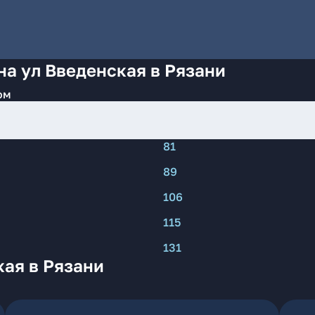
на ул Введенская в Рязани
ом
81
89
106
115
131
кая в Рязани