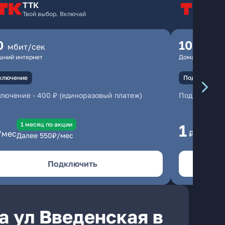
ТТК
Т
Твой выбор. Включай
Т
0
100
мбит/сек
мбит
шний интернет
Домашний инте
ключение
Подключение
ключение
-
400 ₽ (единоразовый платеж)
Подключени
1 месяц по акции
1 
1
/мес
₽/мес
Далее
550
₽/мес
Да
Подключить
а ул Введенская в