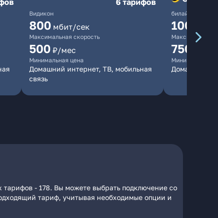
ифов
6 тарифов
Видикон
билайн
800
1000
мбит/сек
мби
Максимальная скорость
Максимальная 
500
750
₽/мес
₽/мес
Минимальная цена
Минимальная ц
ная
Домашний интернет, ТВ, мобильная
Домашний ин
связь
 тарифов - 178. Вы можете выбрать подключение со
 подходящий тариф, учитывая необходимые опции и