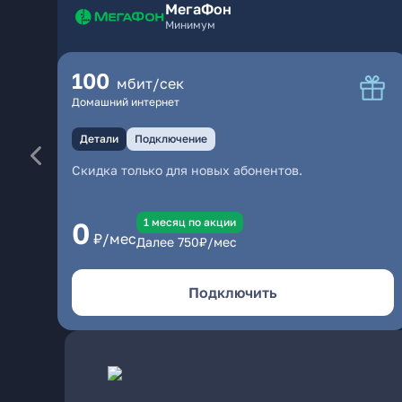
МегаФон
Минимум
100
мбит/сек
Домашний интернет
Детали
Подключение
Скидка только для новых абонентов.
1 месяц по акции
0
₽/мес
Далее
750
₽/мес
Подключить