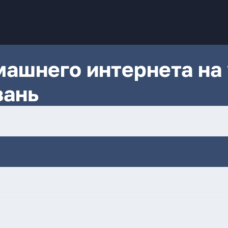
ашнего интернета на 
зань