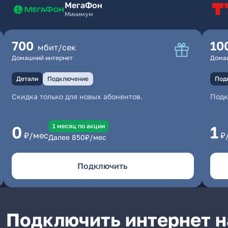
МегаФон
Минимум
700
10
мбит/сек
Домашний интернет
Дома
Детали
Подключение
Под
Скидка только для новых абонентов.
Под
1 месяц по акции
0
1
₽/мес
₽
Далее
850
₽/мес
Подключить
Подключить интернет н