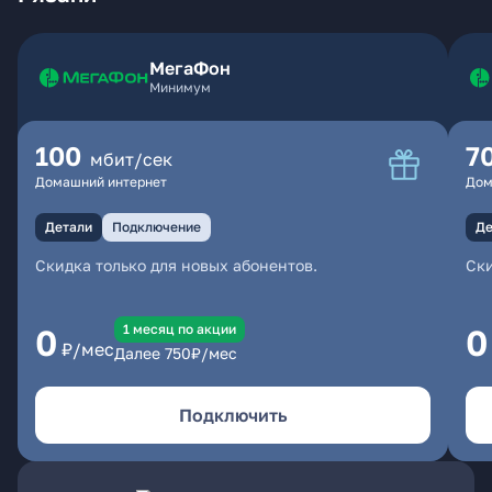
МегаФон
Минимум
100
7
мбит/сек
Домашний интернет
Дом
Детали
Подключение
Де
Скидка только для новых абонентов.
Ски
1 месяц по акции
0
0
₽/мес
Далее
750
₽/мес
Подключить