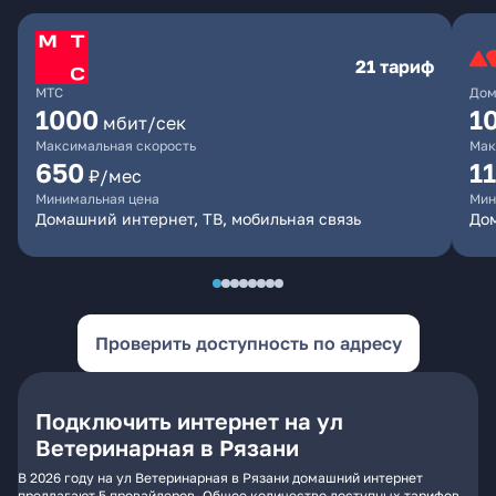
21 тариф
МТС
Дом
1000
1
мбит/сек
Максимальная скорость
Мак
650
1
₽/мес
Минимальная цена
Мин
Домашний интернет, ТВ, мобильная связь
До
Проверить доступность по адресу
Подключить интернет на ул
Ветеринарная в Рязани
В 2026 году на ул Ветеринарная в Рязани домашний интернет
предлагают 5 провайдеров. Общее количество доступных тарифов -