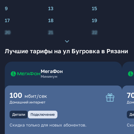
9
13
15
17
18
19
20
21
22
Лучшие тарифы на ул Бугровка в Рязани
МегаФон
Минимум
100
7
мбит/сек
Домашний интернет
Дом
Детали
Подключение
Де
Скидка только для новых абонентов.
Ски