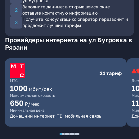
ул Бугровка
Заполните данные: в открывшемся окне
оставьте контактную информацию
Получите консультацию: оператор перезвонит и
предложит лучшие тарифы
Провайдеры интернета на ул Бугровка в
Рязани
21 тариф
МТС
Дом
1000
1
мбит/сек
Максимальная скорость
Мак
650
1
₽/мес
Минимальная цена
Мин
Домашний интернет, ТВ, мобильная связь
До