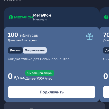
МегаФон
Минимум
100
7
мбит/сек
Домашний интернет
Дом
Детали
Подключение
Де
Скидка только для новых абонентов.
Ски
1 месяц по акции
0
0
₽/мес
Далее
750
₽/мес
Подключить