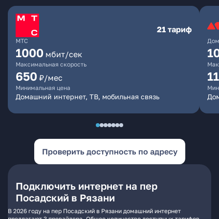
21 тариф
МТС
Дом
1000
1
мбит/сек
Максимальная скорость
Мак
650
1
₽/мес
Минимальная цена
Мин
Домашний интернет, ТВ, мобильная связь
До
Проверить доступность по адресу
Подключить интернет на пер
Посадский в Рязани
В 2026 году на пер Посадский в Рязани домашний интернет
предлагают 3 провайдера. Общее количество доступных тарифов -