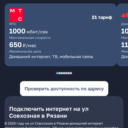
21 тариф
МТС
Дом
1000
1
мбит/сек
Максимальная скорость
Мак
650
1
₽/мес
Минимальная цена
Мин
Домашний интернет, ТВ, мобильная связь
До
Проверить доступность по адресу
Подключить интернет на ул
Совхозная в Рязани
В 2026 году на ул Совхозная в Рязани домашний интернет
предлагают 5 провайдеров. Общее количество доступных тарифов -