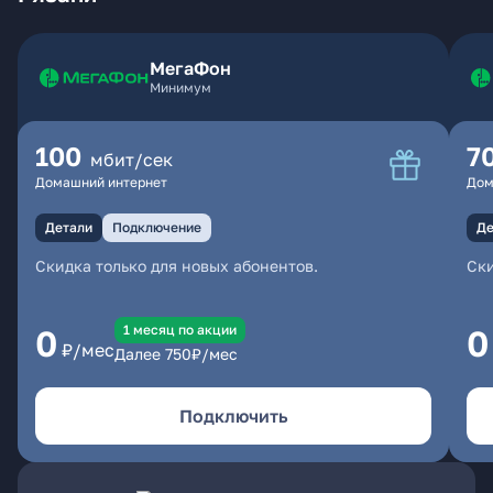
МегаФон
Минимум
100
7
мбит/сек
Домашний интернет
Дом
Детали
Подключение
Де
Скидка только для новых абонентов.
Ски
1 месяц по акции
0
0
₽/мес
Далее
750
₽/мес
Подключить