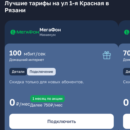
Лучшие тарифы на ул 1-я Красная в
Рязани
МегаФон
Минимум
100
7
мбит/сек
Домашний интернет
Дом
Детали
Подключение
Де
Скидка только для новых абонентов.
Ски
1 месяц по акции
0
0
₽/мес
Далее
750
₽/мес
Подключить