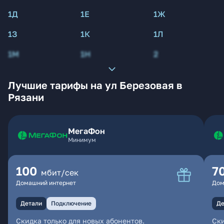
1Д
1Е
1Ж
1З
1К
1Л
1М
1Н
2
Лучшие тарифы на ул Березовая в
Рязани
МегаФон
Минимум
100
7
мбит/сек
Домашний интернет
Дом
Детали
Подключение
Де
Скидка только для новых абонентов.
Ски