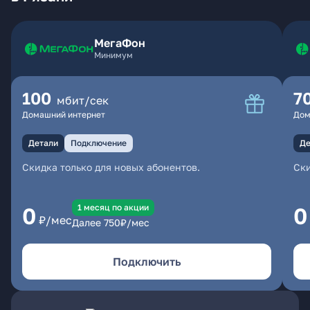
МегаФон
Минимум
100
7
мбит/сек
Домашний интернет
Дом
Детали
Подключение
Де
Скидка только для новых абонентов.
Ски
1 месяц по акции
0
0
₽/мес
Далее
750
₽/мес
Подключить