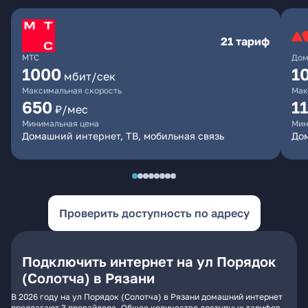
21 тариф
МТС
Дом
1000
1
мбит/сек
Максимальная скорость
Мак
650
1
₽/мес
Минимальная цена
Мин
Домашний интернет, ТВ, мобильная связь
До
Проверить доступность по адресу
Подключить интернет на ул Порядок
(Солотча) в Рязани
В 2026 году на ул Порядок (Солотча) в Рязани домашний интернет
предлагают 3 провайдера. Общее количество доступных тарифов -