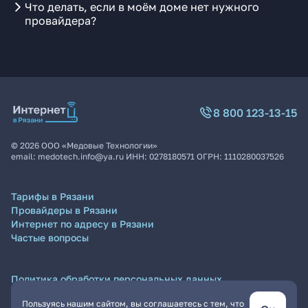
Что делать, если в моём доме нет нужного
провайдера?
8 800 123-13-15
©
2026
ООО «Медовые Технологии»
email:
medotech.info@ya.ru
ИНН:
0278180571
ОГРН:
1110280037526
Тарифы в Рязани
Провайдеры в Рязани
Интернет по адресу в Рязани
Частые вопросы
Политика обработки персональных данных
Согласие на обработку персональных данных
Пользуясь нашим сайтом, вы соглашаетесь с тем, что
Пользовательское соглашение