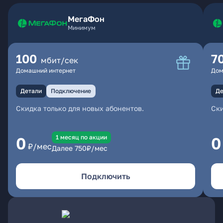
МегаФон
Минимум
100
7
мбит/сек
Домашний интернет
Дом
Детали
Подключение
Де
Скидка только для новых абонентов.
Ски
1 месяц по акции
0
0
₽/мес
Далее
750
₽/мес
Подключить