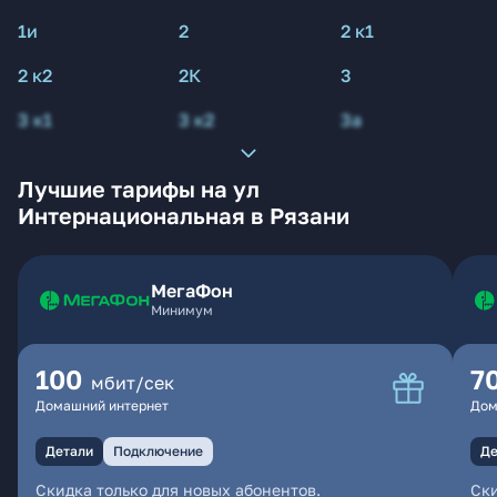
1и
2
2 к1
2 к2
2К
3
3 к1
3 к2
3а
Лучшие тарифы на ул
Интернациональная в Рязани
МегаФон
Минимум
100
7
мбит/сек
Домашний интернет
Дом
Детали
Подключение
Де
Скидка только для новых абонентов.
Ски